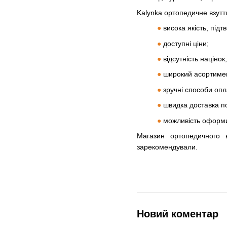
Kalynka ортопедичне взуття
●
висока якість, під
●
доступні ціни;
●
відсутність націнок;
●
широкий асортимен
●
зручні способи опл
●
швидка доставка по
●
можливість оформи
Магазин ортопедичного 
зарекомендували.
Новий коментар