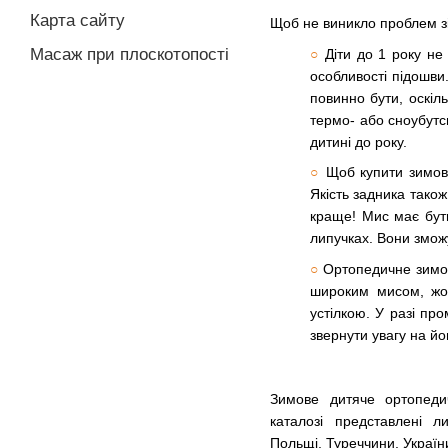
Карта сайту
Щоб не виникло проблем зі
Масаж при плоскотопості
○
Діти до 1 року не
особливості підошви.
повинно бути, оскіл
термо- або сноубутс
дитині до року.
○
Щоб купити зимов
Якість задника тако
краще! Мис має бути
липучках. Вони зможу
○
Ортопедичне зимов
широким мисом, жор
устілкою. У разі пр
звернути увагу на йо
Зимове дитяче ортопедич
каталозі представлені л
Польщі, Туреччини, України