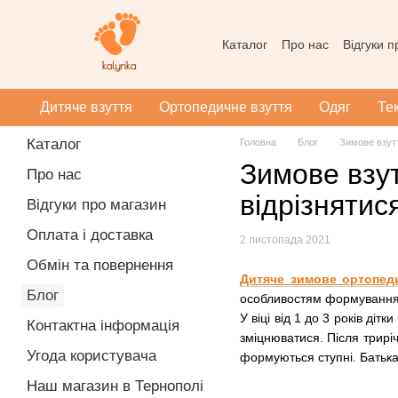
Перейти до основного контенту
Каталог
Про нас
Відгуки 
Контактна інформація
Уг
Масаж при плоскотопості
Дитяче взуття
Ортопедичне взуття
Одяг
Те
Каталог
Головна
Блог
Зимове взутт
Зимове взут
Про нас
відрізнятис
Відгуки про магазин
Оплата і доставка
2 листопада 2021
Обмін та повернення
Дитяче зимове ортопед
Блог
особливостям формування ї
У віці від 1 до 3 років ді
Контактна інформація
зміцнюватися. Після трирі
Угода користувача
формуються ступні. Батькам
Наш магазин в Тернополі