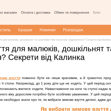
про магазин
Оплата і доставка
Обмін та повернення
Блог
ода користувача
Наш магазин в Тернополі
Карта сайту
кстиль
Іграшки
Новинки
Розпродаж
я для малюків, дошкільнят та школярів Чим воно має відрізнятися? Секрети від Калинк
тя для малюків, дошкільнят 
я? Секрети від Калинка
ичне взуття
повинно бути не лише красивим, а й грамотно проду
ї стопи. Наприклад, до 1 року діти ще не ходять. У цей період ск
тки починають вчитися ходити. Навантаження на ноги та ступні надає в
чного віку дорослим потрібно бути особливо уважними. У цей періо
 необхідно знати про те, як вибрати зимове взуття дитині, адже для
Як вибрати зимове взуття 