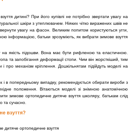
зуття дитині? При його купівлі не потрібно звертати увагу на
атуральної шкіри з утеплювачем. Ніяких чітко виражених швів не
 звернути увагу на фасон. Великим попитом користуються угги,
ною інформацією, батьки зрозуміють, як вибрати зимове взуття
у на якість підошви. Вона має бути рифленою та еластичною.
топа та запобігання деформації стопи. Чим він жорсткіший, тим
і про механізм кріплення. Дошкільнятам підійдуть моделі на
Як і в попередньому випадку, рекомендується обирати вироби з
ідне положення. Вітаються моделі зі знімною анатомічною
пити зимове ортопедичне дитяче взуття школяру, батькам слід
о та сучасно.
не взуття?