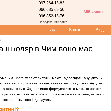
097 264-13-83
066 685-09-50
Мій кошик
096 852-13-76
Передзвонити вам?
Бажання
Вхід
Укр
а
та школярів Чим воно має
маним. Його характеристики мають відповідати віку дитини,
лепіння не сформоване, навантаження на спину і ноги відсутнє.
ага їхнього тіла. Звід починає формуватися, а м'язи та зв'язки -
д у дитини зміцнюються м'язи, проявляється склепіння, активно
 кожного віку воно індивідуальне.
дитині?