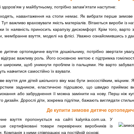
 здоров'ям у майбутньому, потрібно запам'ятати наступне:
 ходять, навантаження на стопи немає. Як вибрати перше зимове в
 Тут важливо враховувати якість матеріалів. Вітаються вироби із н
ьки їх наявність приносить карапузу дискомфорт. Крім того, варто
и, мембранне взуття, моделі на флісі. Уважно ознайомившись з да
е дитяче ортопедичне взуття дошкільнику, потрібно звертати уваг
ж відіграє важливу роль. Його основною метою є підтримка гомілкос
 широким, щоб уникнути проблем із пальцями. Не варто забувати 
ть навчитися самостійно їх взувати.
е взуття для дітей шкільного віку має бути зносостійким, міцним. 
стким задником, еластичною підошвою, що швидко приймає вих
омокання або забруднення її можна замінити на нову. Перш ніж ку
го дизайн. Дорослі діти, зокрема підлітки, бажають виглядати стильн
Де купити зимове дитяче ортопедич
не взуття пропонується на сайті kalynka.com.ua. У
ише сертифіковані товари перевірених виробників із
. Компанія з ними співпрацює на постійній основі.