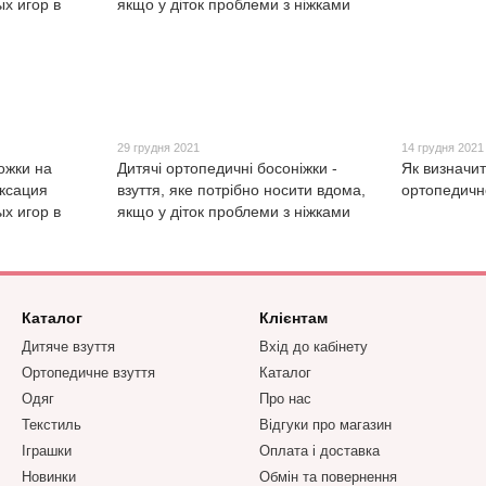
29 грудня 2021
14 грудня 2021
ожки на
Дитячі ортопедичні босоніжки -
Як визначи
ксация
взуття, яке потрібно носити вдома,
ортопедичне
х игор в
якщо у діток проблеми з ніжками
Каталог
Клієнтам
Дитяче взуття
Вхід до кабінету
Ортопедичне взуття
Каталог
Одяг
Про нас
Текстиль
Відгуки про магазин
Іграшки
Оплата і доставка
Новинки
Обмін та повернення