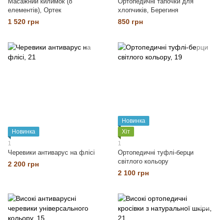
Масажний килимок (8
Ортопедичні тапочки для
елементів), Ортек
хлопчиків, Берегиня
1 520 грн
850 грн
Новинка
Новинка
Хіт
1
1
Черевики антиварус на флісі
Ортопедичні туфлі-берци
світлого кольору
2 200 грн
2 100 грн