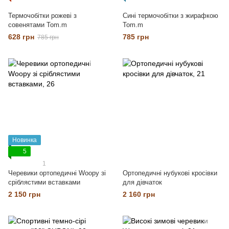
Термочобітки рожеві з
Сині термочобітки з жирафкою
совенятами Tom.m
Tom.m
628 грн
785 грн
785 грн
Новинка
5
1
Черевики ортопедичні Woopy зі
Ортопедичні нубукові кросівки
сріблястими вставками
для дівчаток
2 150 грн
2 160 грн