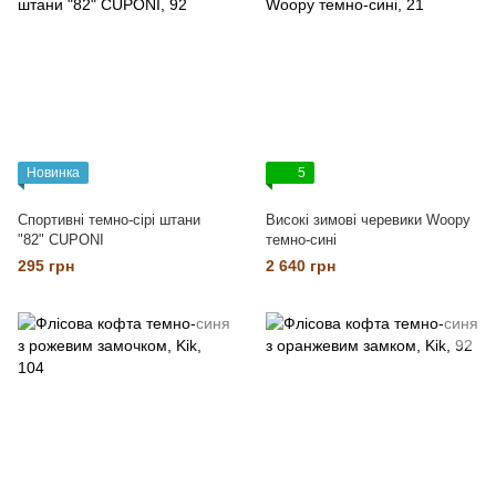
Новинка
5
Спортивні темно-сірі штани
Високі зимові черевики Woopy
"82" CUPONI
темно-сині
295 грн
2 640 грн