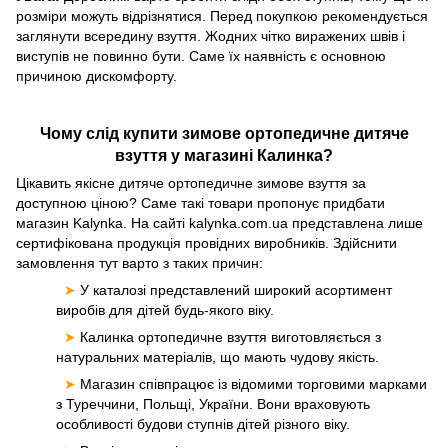
розміри можуть відрізнятися. Перед покупкою рекомендується
заглянути всередину взуття. Жодних чітко виражених швів і
виступів не повинно бути. Саме їх наявність є основною
причиною дискомфорту.
Чому слід купити зимове ортопедичне дитяче
взуття у магазині Калинка?
Цікавить якісне дитяче ортопедичне зимове взуття за
доступною ціною? Саме такі товари пропонує придбати
магазин Kalynka. На сайті kalynka.com.ua представлена ​​лише
сертифікована продукція провідних виробників. Здійснити
замовлення тут варто з таких причин:
➤
У каталозі представлений широкий асортимент
виробів для дітей будь-якого віку.
➤
Калинка ортопедичне взуття виготовляється з
натуральних матеріалів, що мають чудову якість.
➤
Магазин співпрацює із відомими торговими марками
з Туреччини, Польщі, України. Вони враховують
особливості будови ступнів дітей різного віку.