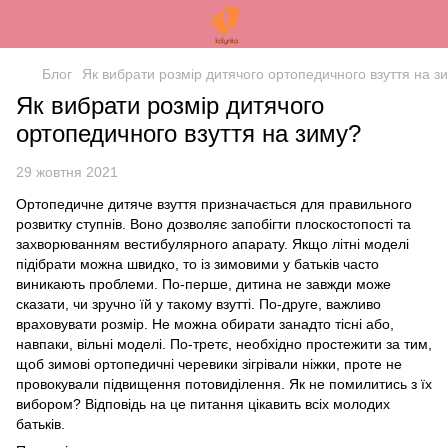
Блог
Як вибрати розмір дитячого ортопедичного взуття на з
Як вибрати розмір дитячого
ортопедичного взуття на зиму?
29 жовтня 2021
Ортопедичне дитяче взуття призначається для правильного
розвитку ступнів. Воно дозволяє запобігти плоскостопості та
захворюванням вестибулярного апарату. Якщо літні моделі
підібрати можна швидко, то із зимовими у батьків часто
виникають проблеми. По-перше, дитина не завжди може
сказати, чи зручно їй у такому взутті. По-друге, важливо
враховувати розмір. Не можна обирати занадто тісні або,
навпаки, вільні моделі. По-третє, необхідно простежити за тим,
щоб зимові ортопедичні черевики зігрівали ніжки, проте не
провокували підвищення потовиділення. Як не помилитись з їх
вибором? Відповідь на це питання цікавить всіх молодих
батьків.