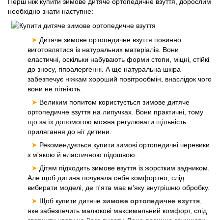
Перш ніж купити зимове дитяче ортопедичне взуття, дорослим
необхідно знати наступне:
➤
Дитяче зимове ортопедичне взуття повинно
виготовлятися із натуральних матеріалів. Вони
еластичні, оскільки набувають форми стопи, міцні, стійкі
до зносу, гіпоалергенні. А ще натуральна шкіра
забезпечує ніжкам хороший повітрообмін, внаслідок чого
вони не пітніють.
➤
Великим попитом користується зимове дитяче
ортопедичне взуття на липучках. Вони практичні, тому
що за їх допомогою можна регулювати щільність
прилягання до ніг дитини.
➤
Рекомендується купити зимові ортопедичні черевики
з м'якою й еластичною підошвою.
➤
Дітям підходить зимове взуття із жорстким задником.
Але щоб дитина почувала себе комфортно, слід
вибирати моделі, де п'ята має м'яку внутрішню обробку.
➤
Щоб купити дитяче
зимове ортопедичне взуття
,
яке забезпечить малюкові максимальний комфорт, слід