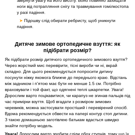
звернути увагу на його висоту. Воно повинно захищати
ноги від потрапляння снігу та травмування гомілкостопа
у разі падіння.
➤
Підошву слід обирати ребристу, щоб уникнути
падіння.
Дитяче зимове ортопедичне взуття: як
підібрати розмір?
Як підібрати розмір дитячого ортопедичного зимового взуття?
Через жорсткий мис перевірити, тісні вироби чи ні, вкрай
складно. Для цього рекомендується попросити дитину
посунути ніжку якомога ближче до переднього краю. Відстань
між задником і п'ятою має бути не менше 1.5 см. Потрібно
враховувати і той факт, що одягнені теплі шкарпетки. Увага!
Дорослим варто поцікавитися, чи карапуз не згинав пальців під
час примірки взуття. Щоб вгадати з розміром зимових
черевиків, можна застосувати простіший і перевірений спосіб.
Вдома рекомендується обвести на папері контур стоп дитини.
З такою домашньою заготівлею батькам вдасться швидко
знайти потрібну модель.
Увага!
Дорослим варто зробити сліди обох ступнів, тому що їх