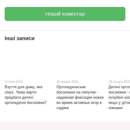
Новий коментар
Інші записи
3 січня 2022
29 грудня 2021
29 грудня 202
Взуття для дому, яке
Ортопедические
Дитячі орто
лікує. Чому варто
босоножки на липучке -
босоніжки - 
придбати дитячі
надежная фиксация ножки
потрібно но
ортопедичні босоніжки?
во время активных игор в
якщо у діто
садике
ніжками