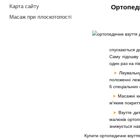
Ортопеди
Карта сайту
Масаж при плоскотопості
спускаються до
Саму підошву 
один раз на пі
➤
Лікувальн
положенні лежа
6 спеціальних 
➤
Масажні ки
м'яким покрит
➤
Взуття ди
малюків ортоп
знижується нав
Купити ортопедичне взуття 