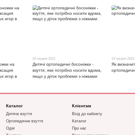
29 грудня 2021
14 грудня 2021
ожки на
Дитячі ортопедичні босоніжки -
Як визначи
ксация
взуття, яке потрібно носити вдома,
ортопедичне
х игор в
якщо у діток проблеми з ніжками
Каталог
Клієнтам
Дитяче взуття
Вхід до кабінету
Ортопедичне взуття
Каталог
Одяг
Про нас