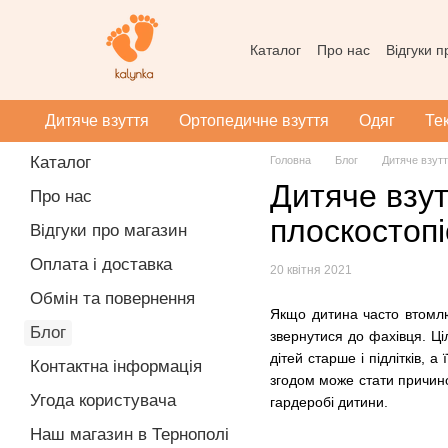
Перейти до основного контенту
Каталог
Про нас
Відгуки 
Контактна інформація
Уг
Масаж при плоскотопості
Дитяче взуття
Ортопедичне взуття
Одяг
Те
Каталог
Головна
Блог
Дитяче взутт
Дитяче взут
Про нас
плоскостоп
Відгуки про магазин
Оплата і доставка
20 квітня 2021
Обмін та повернення
Якщо дитина часто втомлює
Блог
звернутися до фахівця. Ці
дітей старше і підлітків, 
Контактна інформація
згодом може стати причин
Угода користувача
гардеробі дитини.
Наш магазин в Тернополі