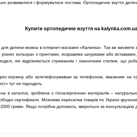
о розвиватися і формуватися постава. Ортопедичне взуття дитяче 
Купити ортопедичне взуття на kalynka.com.ua
для дитини можна в інтернет-магазині «Калинка». Так ви зможете збе
 в різних кольорах з принтами, яскравими шнурками або вставками, 
оделі, які відрізняються стриманим і лаконічним стилем, що роби
з корзину або зателефонувавши за телефоном, вказаним на сайті
ст» тут не підходить.
на ​​в каталозі, зроблена з гіпоалергенних матеріалів – натуральн
еобхідні сертифікати. Можлива пересилка товарів по Україні зручн
 2000 гривін. Якщо потрібна допомога, зверніться за консультацією