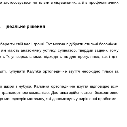
застосовується не тільки в лікувальних, а й в профілактичних
 – ідеальне рішення
регти свій час і гроші. Тут можна підібрати стильні босоніжки,
які мають анатомічну устілку, супінатор, твердий задник, тому
ть їх універсальними: підходять як для прогулянок, так і для
. Купувати Kalynka ортопедичне взуття необхідно тільки за
ої шкіри і нубука. Калинка ортопедичне взуття відповідає всім
ою транспортною компанією. Доставка здійснюється безкоштовно
 до менеджерів магазину, які допоможуть у вирішенні проблеми.