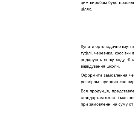
цим виробам буде правильн
цілях.
Купити ортопедичне взуття 
туфлі, черевики, кросівки
подарують легку ходу. Є м
відвідування школи.
Оформити замовлення чере
розміром: принцип «на вирі
Вся продукція, представле
стандартам якості і має н
при замовленні на суму от