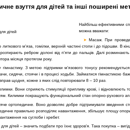
чне взуття для дітей та інші поширені м
Найбільш ефективними спо
можна вважати:
➤
Масаж. При проведен
 литкового м'яза, гомілки, верхній частині стопи і до підошви. В к
розтирають ребром долоні від п'яти до пальців. Далі розминають
втора місяця протягом року.
у гімнастику. З метою підтримки м'язового тонусу рекомендується
чи, сидячи, стоячи і в процесі ходьби. Займатися гімнастикою баж
вправ щодня, кожне з яких слід повторювати 8 – 10 раз.
лимки. Вони сприяють стимуляції припливу крові, і відновлюють т
тям. Килимки покращують функціональний стан опорно-рухового ап
тяче ортопедичне. Воно дозволяє добре підтримувати зведення ст
едичне правильно розподіляє навантаження, збільшує площу опори
антаження на суглоби і хребет.
для дітей – значить подбати про їхнє здоров'я. Така покупка – вигідн