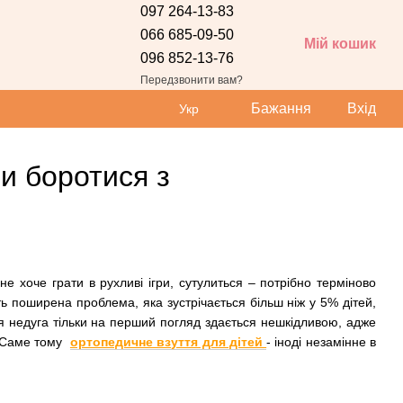
097 264-13-83
066 685-09-50
Мій кошик
096 852-13-76
Передзвонити вам?
Бажання
Вхід
Укр
би боротися з
не хоче грати в рухливі ігри, сутулиться – потрібно терміново
ь поширена проблема, яка зустрічається більш ніж у 5% дітей,
. Ця недуга тільки на перший погляд здається нешкідливою, адже
. Саме тому
ортопедичне взуття для дітей
- іноді незамінне в