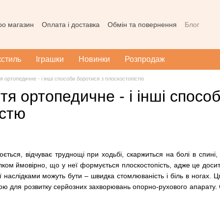
про магазин
Оплата і доставка
Обмін та повернення
Блог
ода користувача
Наш магазин в Тернополі
Карта сайту
кстиль
Іграшки
Новинки
Розпродаж
я ортопедичне - і інші способи боротися з плоскостопістю
тя ортопедичне - і інші спосо
істю
ться, відчуває труднощі при ходьбі, скаржиться на болі в спині, 
лком ймовірно, що у неї формується плоскостопість, адже це досит
а її наслідками можуть бути – швидка стомлюваність і біль в ногах
ою для розвитку серйозних захворювань опорно-рухового апарату