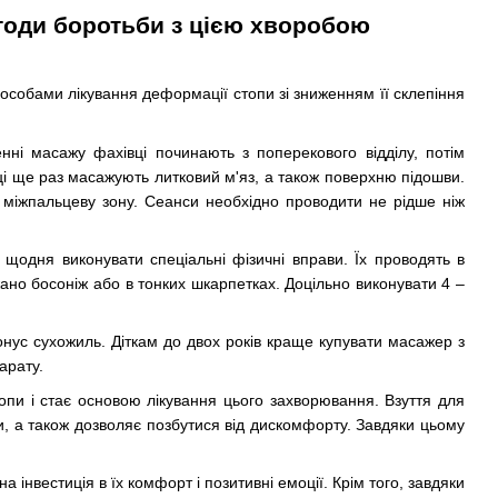
етоди боротьби з цією хворобою
собами лікування деформації стопи зі зниженням її склепіння
ні масажу фахівці починають з поперекового відділу, потім
інці ще раз масажують литковий м'яз, а також поверхню підошви.
 міжпальцеву зону. Сеанси необхідно проводити не рідше ніж
 щодня виконувати спеціальні фізичні вправи. Їх проводять в
ано босоніж або в тонких шкарпетках. Доцільно виконувати 4 –
онус сухожиль. Діткам до двох років краще купувати масажер з
арату.
опи і стає основою лікування цього захворювання. Взуття для
, а також дозволяє позбутися від дискомфорту. Завдяки цьому
а інвестиція в їх комфорт і позитивні емоції. Крім того, завдяки