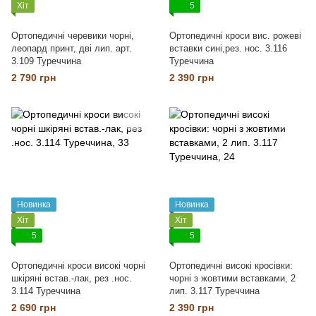
Хіт
5
Ортопедичні черевики чорні,
Ортопедичні кроси вис. рожеві
леопард принт, дві лип. арт.
вставки сині,рез. нос. 3.116
3.109 Туреччина
Туреччина
2 790 грн
2 390 грн
Новинка
Новинка
Хіт
Хіт
5
5
Ортопедичні кроси високі чорні
Ортопедичні високі кросівки:
шкіряні встав.-лак, рез .нос.
чорні з жовтими вставками, 2
3.114 Туреччина
лип. 3.117 Туреччина
2 690 грн
2 390 грн