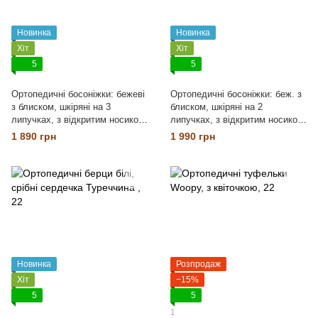
Новинка
Новинка
Хіт
Хіт
5
5
Ортопедичні босоніжки: бежеві
Ортопедичні босоніжки: беж. з
з блиском, шкіряні на 3
блиском, шкіряні на 2
липучках, з відкритим носиком
липучках, з відкритим носиком
3.145 Туреччина
3.144 Туреччина
1 890 грн
1 990 грн
Новинка
Розпродаж
Хіт
−15%
5
5
1