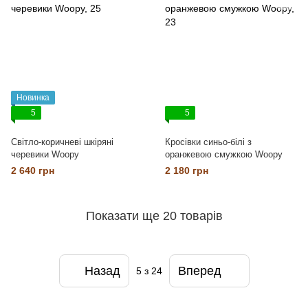
Новинка
5
5
Cвітло-коричневі шкіряні
Кросівки синьо-білі з
черевики Woopy
оранжевою смужкою Woopy
2 640 грн
2 180 грн
Показати ще 20 товарів
Назад
Вперед
5
з 24