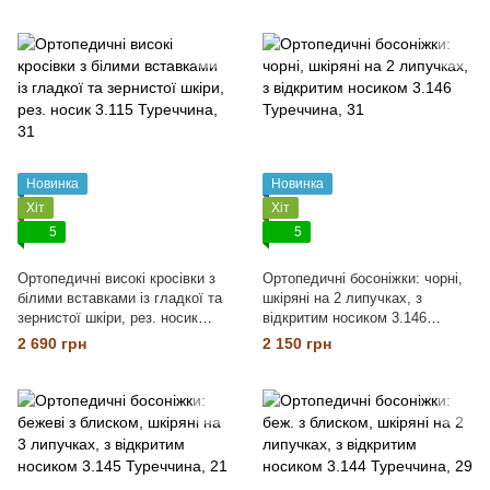
Новинка
Новинка
Хіт
Хіт
5
5
Ортопедичні високі кросівки з
Ортопедичні босоніжки: чорні,
білими вставками із гладкої та
шкіряні на 2 липучках, з
зернистої шкіри, рез. носик
відкритим носиком 3.146
3.115 Туреччина
Туреччина
2 690 грн
2 150 грн