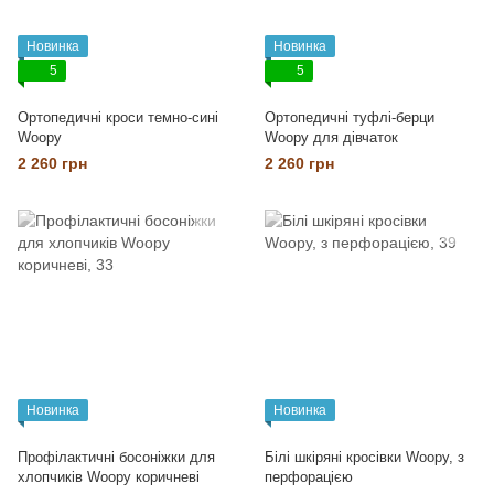
Новинка
Новинка
5
5
Ортопедичні кроси темно-сині
Ортопедичні туфлі-берци
Woopy
Woopy для дівчаток
2 260 грн
2 260 грн
Новинка
Новинка
Профілактичні босоніжки для
Білі шкіряні кросівки Woopy, з
хлопчиків Woopy коричневі
перфорацією