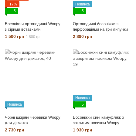
−17%
Новинка
5
5
Босоніжки ортопедичні Woopy
Ортопедичні босоніжки з
з сірими вставками
перфораціями на три липучки
1 500 грн
2 890 грн
1 800 грн
Новинка
Новинка
5
Чорні шкіряні черевики Woopy
Босоніжки сині камуфляж з
для дівчаток
закритим носиком Woopy
2 730 грн
1 930 грн