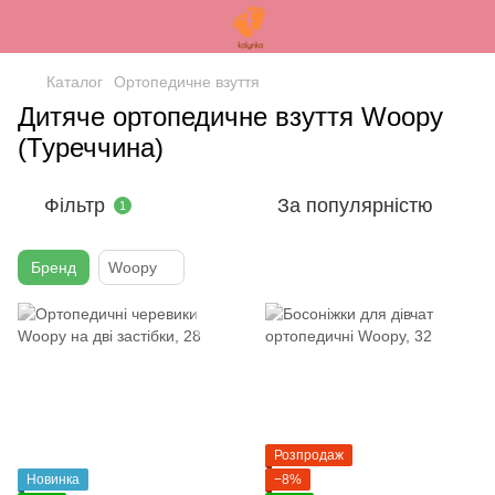
Каталог
Ортопедичне взуття
Дитяче ортопедичне взуття Woopy
(Туреччина)
Фільтр
За популярністю
1
Бренд
Woopy
Розпродаж
Новинка
−8%