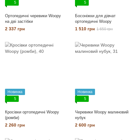
5
5
Ортопедичні черевики Woopy
Босоніжки для дівчат
на дві застібки
ортопедичні Woopy
2 337 грн
1 510 грн
1 650 грн
Новинка
Новинка
5
5
Кросівки ортопедичні Woopy
Черевики Woopy малиновий
(ромби)
нубук
2 260 грн
2 600 грн