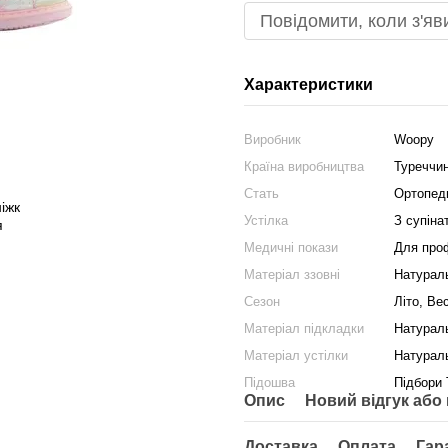
Повідомити, коли з'яв
Характеристики
Виробник
Woopy
Країна виробництва
Туреччи
Стать
Ортопеди
Устілка
З супіна
Медичні покази
Для проф
Матеріал ззовні
Натурал
Сезон
Літо, Ве
Матеріал підкладки
Натурал
Матеріал устілки
Натурал
Підошва
Підбори 
Опис
Новий відгук або
Доставка
Оплата
Гар