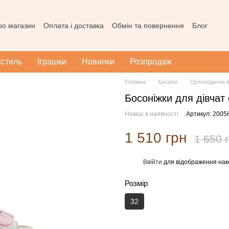
про магазин
Оплата і доставка
Обмін та повернення
Блог
ода користувача
Наш магазин в Тернополі
Карта сайту
кстиль
Іграшки
Новинки
Розпродаж
Головна
Каталог
Ортопедичне в
Босоніжки для дівчат
Немає в наявності
Артикул: 20058
1 510 грн
1 650 
Ввійти
для відображення нак
%
Розмір
32