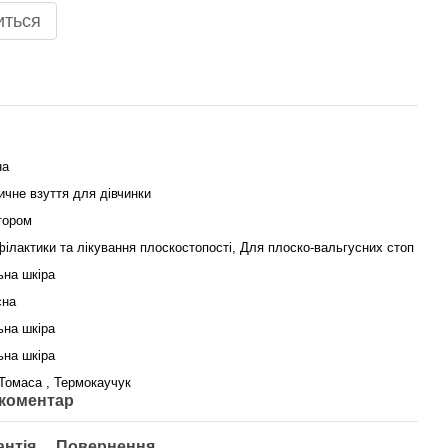
иться
на
чне взуття для дівчинки
тором
ілактики та лікування плоскостопості, Для плоско-вальгусних стоп
ьна шкіра
сна
ьна шкіра
ьна шкіра
Томаса , Термокаучук
 коментар
антія
Повернення