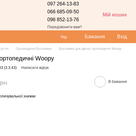
097 264-13-83
066 685-09-50
Мій кошик
096 852-13-76
Передзвонити вам?
Бажання
Вхід
Укр
зуття
Ортопедичні Босоніжки
Босоніжки для дівчат ортопедичні Woopy
 ортопедичні Woopy
3 (3.3.43)
Написати відгук
грн
В бажання
опичувальної знижки