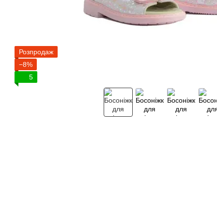
Розпродаж
−8%
5