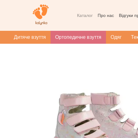
Перейти до основного контенту
Каталог
Про нас
Відгуки 
Контактна інформація
Уг
Масаж при плоскотопості
Дитяче взуття
Ортопедичне взуття
Одяг
Те