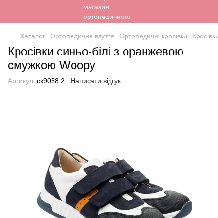
Каталог
Ортопедичне взуття
Ортопедичні кросівки
Кросівк
Кросівки синьо-білі з оранжевою
смужкою Woopy
Артикул:
ск9058.2
Написати відгук