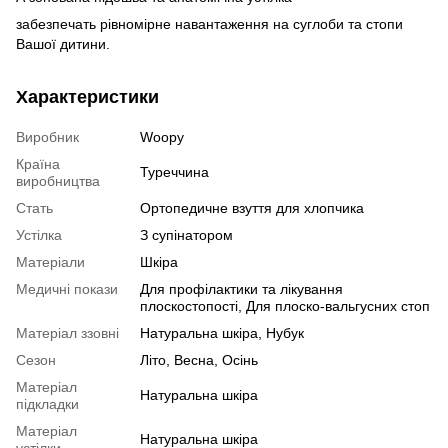
забезпечать рівномірне навантаження на суглоби та стопи
Вашої дитини.
Характеристики
Виробник
Woopy
Країна
Туреччина
виробництва
Стать
Ортопедичне взуття для хлопчика
Устілка
З супінатором
Матеріали
Шкіра
Медичні покази
Для профілактики та лікування
плоскостопості, Для плоско-вальгусних стоп
Матеріал ззовні
Натуральна шкіра, Нубук
Сезон
Літо, Весна, Осінь
Матеріал
Натуральна шкіра
підкладки
Матеріал
Натуральна шкіра
устілки