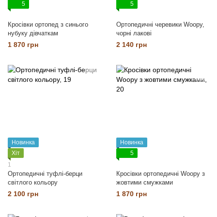
5
5
Кросівки ортопед з синього
Ортопедичні черевики Woopy,
нубуку дівчаткам
чорні лакові
1 870 грн
2 140 грн
Новинка
Новинка
Хіт
5
1
Ортопедичні туфлі-берци
Кросівки ортопедичні Woopy з
світлого кольору
жовтими смужками
2 100 грн
1 870 грн