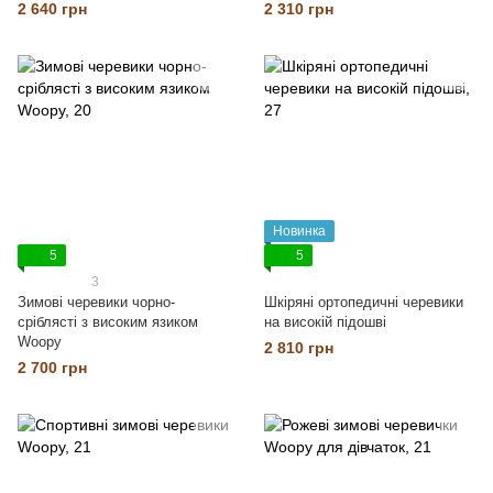
2 640 грн
2 310 грн
Новинка
5
5
3
Зимові черевики чорно-
Шкіряні ортопедичні черевики
сріблясті з високим язиком
на високій підошві
Woopy
2 810 грн
2 700 грн