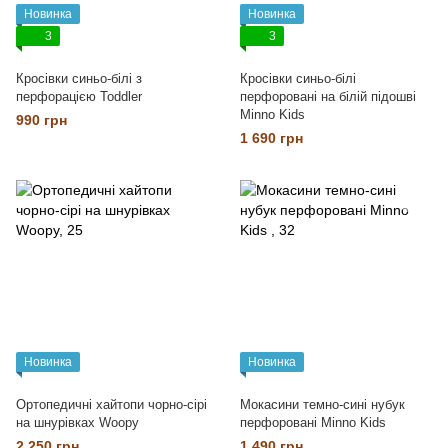
Новинка
Новинка
3
3
Кросівки синьо-білі з
Кросівки синьо-білі
перфорацією Toddler
перфоровані на білій підошві
Minno Kіds
990 грн
1 690 грн
Новинка
Новинка
Ортопедичні хайтопи чорно-сірі
Мокасини темно-сині нубук
на шнурівках Woopy
перфоровані Minno Kids
2 250 грн
1 490 грн