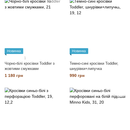
Новинка
Новинка
1
Чорно-білі кросівки Toddler з
Темно-сині кросівки Toddler,
жовтими смужками
шнурівки+липучка
1 180 грн
990 грн