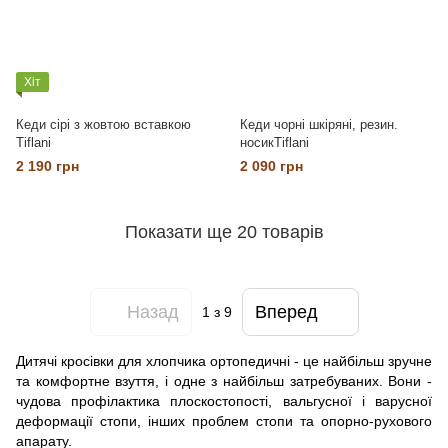
Хіт
Кеди сірі з жовтою вставкою
Кеди чорні шкіряні, резин.
Tiflani
носикTiflani
2 190 грн
2 090 грн
Показати ще 20 товарів
Назад
Вперед
1
з 9
Дитячі кросівки для хлопчика ортопедичні - це найбільш зручне
та комфортне взуття, і одне з найбільш затребуваних. Вони -
чудова профілактика плоскостопості, вальгусної і варусної
деформації стопи, інших проблем стопи та опорно-рухового
апарату.