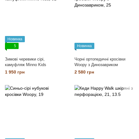
Новинка
5
Новинка
Зимові черевики сірі,
Чорні ортопедичні кросівки
камуфляж Minno Kids
Woopy з Динозавриком
1 950 грн
2 580 грн