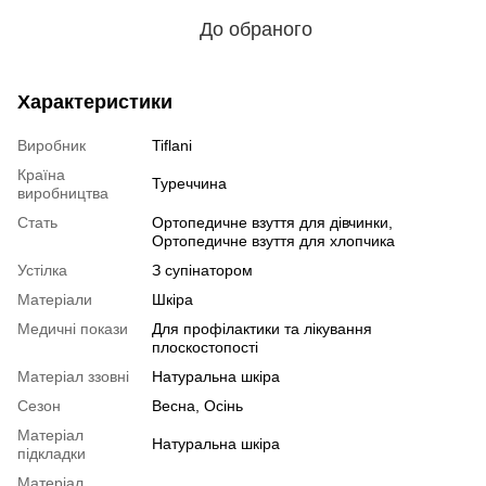
До обраного
Характеристики
Виробник
Tiflani
Країна
Туреччина
виробництва
Стать
Ортопедичне взуття для дівчинки,
Ортопедичне взуття для хлопчика
Устілка
З супінатором
Матеріали
Шкіра
Медичні покази
Для профілактики та лікування
плоскостопості
Матеріал ззовні
Натуральна шкіра
Сезон
Весна, Осінь
Матеріал
Натуральна шкіра
підкладки
Матеріал