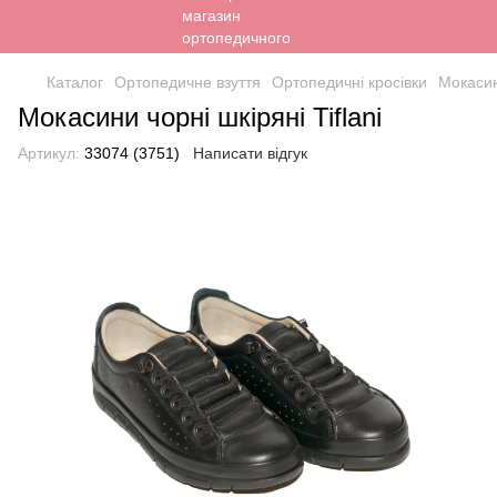
Каталог
Ортопедичне взуття
Ортопедичні кросівки
Мокасини
Мокасини чорні шкіряні Tiflani
Артикул:
33074 (3751)
Написати відгук