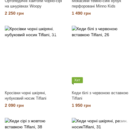
Ортопедичні хайтопи чорно-сірі
Мокасини темно-сині нубук
на шнурівках Woopy
перфоровані Minno Kids
2 250 грн
1 490 грн
Хит
Кросівки чорні шкіряні,
Кеди білі з червоною вставкою
нубуковий носик Tiflani
Tiflani
2 090 грн
1 950 грн