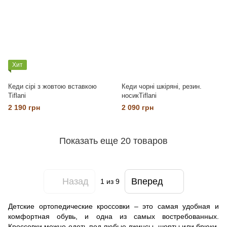
Хит
Кеди сірі з жовтою вставкою
Кеди чорні шкіряні, резин.
Tiflani
носикTiflani
2 190 грн
2 090 грн
Показать еще 20 товаров
Назад
Вперед
1
из 9
Детские ортопедические кроссовки – это самая удобная и
комфортная обувь, и одна из самых востребованных.
Кроссовки можно одеть под любые джинсы, шорты или брюки,