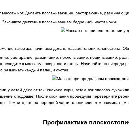
т массаж ног. Делайте поглаживающие, растирающие, разминаю
. Закончите движения поглаживанием бедренной части ножки.
жение такое же, начинаем делать массаж голени голеностопа. Общ
ание, растирание, разминание, похлопывание, пощипывание, раст
переходите к массажу поверхности стопы. Начинайте по очереди р
 разминать каждый палец и сустав.
пии у детей делают так: сначала икры, затем ахиллесово сухожил
ащение к подошве. После окончания процедуры переверните ребенк
опы. Помните, что на передней части голени слишком разминать м
Профилактика плоскостопия