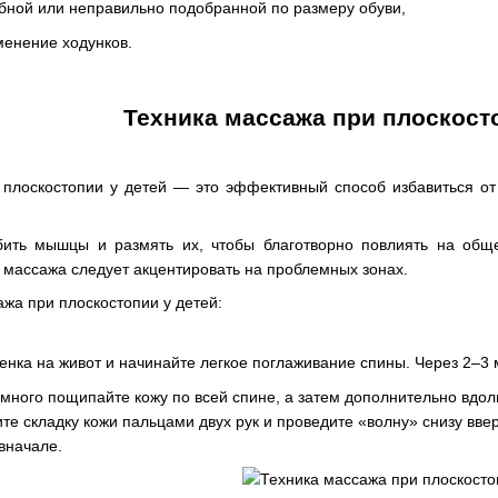
бной или неправильно подобранной по размеру обуви,
енение ходунков.
Техника массажа при плоскост
 плоскостопии у детей — это эффективный способ избавиться от
ть мышцы и размять их, чтобы благотворно повлиять на обще
массажа следует акцентировать на проблемных зонах.
жа при плоскостопии у детей:
нка на живот и начинайте легкое поглаживание спины. Через 2–3 
ного пощипайте кожу по всей спине, а затем дополнительно вдоль
ите складку кожи пальцами двух рук и проведите «волну» снизу вв
вначале.