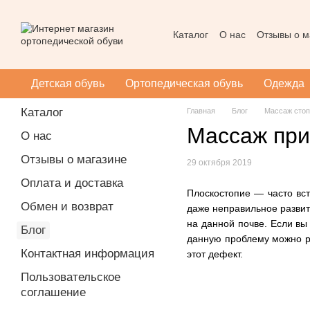
Перейти к основному контенту
Каталог
О нас
Отзывы о м
Контактная информация
Массаж при плоскостопии
Детская обувь
Ортопедическая обувь
Одежда
Каталог
Главная
Блог
Массаж стоп
Массаж при
О нас
Отзывы о магазине
29 октября 2019
Оплата и доставка
Плоскостопие — часто вст
Обмен и возврат
даже неправильное развит
на данной почве. Если вы
Блог
данную проблему можно ре
Контактная информация
этот дефект.
Пользовательское
соглашение