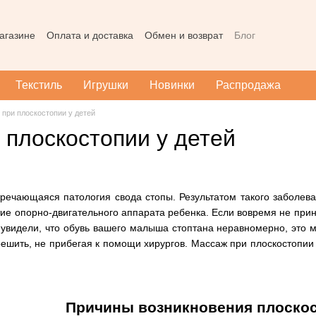
агазине
Оплата и доставка
Обмен и возврат
Блог
Пользовательское соглашение
Наш магазин в Тернополе
Карта
Текстиль
Игрушки
Новинки
Распродажа
 при плоскостопии у детей
 плоскостопии у детей
речающаяся патология свода стопы. Результатом такого заболева
ие опорно-двигательного аппарата ребенка. Если вовремя не прин
 увидели, что обувь вашего малыша стоптана неравномерно, это 
шить, не прибегая к помощи хирургов. Массаж при плоскостопии
Причины возникновения плоскос