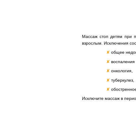
Массаж стоп детям при п
взрослым. Исключения со
✘
общее недо
✘
воспаления 
✘
онкология,
✘
туберкулез,
✘
обостренное
Исключите массаж в перио