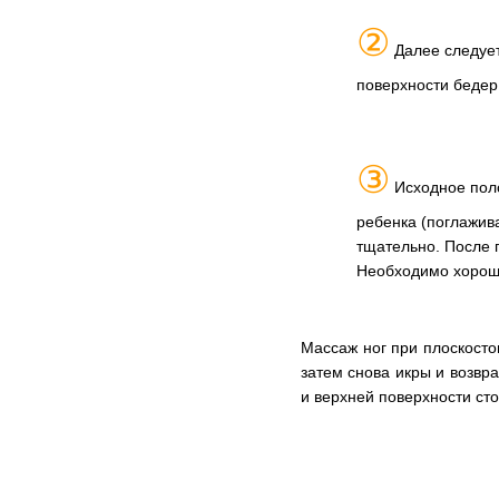
②
Далее следуе
поверхности бедер
③
Исходное поло
ребенка (поглажив
тщательно. После 
Необходимо хорошо
Массаж ног при плоскосто
затем снова икры и возвр
и верхней поверхности ст