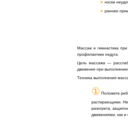
➤
носки неудо
➤
раннее прим
Массаж и гимнастика при
профилактики недуга.
Цель массажа — расслаби
движения при выполнении 
Техника выполнения масса
①
Положите ребе
растирающими. Нем
разогрета, защипн
движениями, как и 