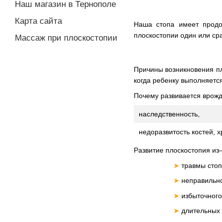
Наш магазин в Тернополе
Карта сайта
Наша стопа имеет продо
плоскостопии один или ср
Массаж при плоскостопии
Причины возникновения пл
когда ребенку выполняется
Почему развивается врожд
наследственность,
недоразвитость костей, х
Развитие плоскостопия из
➤
травмы стоп
➤
неправильно
➤
избыточного
➤
длительных н