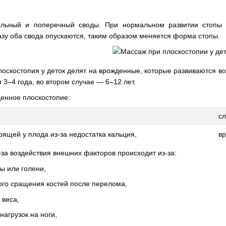
льный и поперечный своды. При нормальном развитии стопы н
азу оба свода опускаются, таким образом меняется форма стопы.
оскостопия у деток делят на врожденные, которые развиваются во
 3–4 года, во втором случае — 6–12 лет.
енное плоскостопие:
сл
рящей у плода из-за недостатка кальция,
в
–за воздействия внешних факторов происходит из-за:
ы или голени,
го сращения костей после перелома,
 веса,
агрузок на ноги,