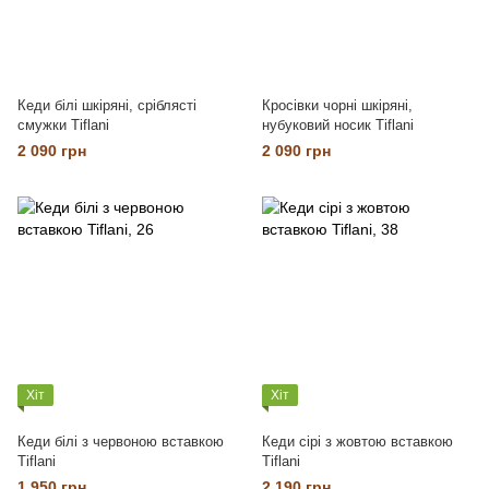
Кеди білі шкіряні, сріблясті
Кросівки чорні шкіряні,
смужки Tiflani
нубуковий носик Tiflani
2 090 грн
2 090 грн
Хіт
Хіт
Кеди білі з червоною вставкою
Кеди сірі з жовтою вставкою
Tiflani
Tiflani
1 950 грн
2 190 грн