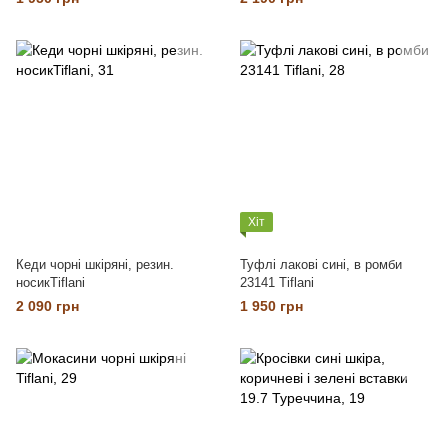
Хіт
Кеди чорні шкіряні, резин.
Туфлі лакові сині, в ромби
носикTiflani
23141 Tiflani
2 090 грн
1 950 грн