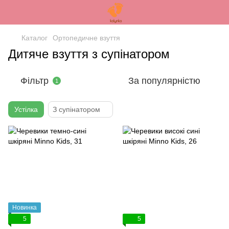
Каталог
Ортопедичне взуття
Дитяче взуття з супінатором
Фільтр
За популярністю
1
Устілка
З супінатором
Новинка
5
5