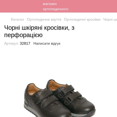
Каталог
Ортопедичне взуття
Ортопедичні кросівки
Чорні ш
Чорні шкіряні кросівки, з
перфорацією
Артикул:
32817
Написати відгук