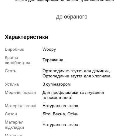
До обраного
Характеристики
Виробник
Woopy
Країна
Туреччина
виробництва
Стать
Ортопедичне взуття для дівчинки,
Ортопедичне взуття для хлопчика
Устілка
З супінатором
Медичні покази
Для профілактики та лікування
плоскостопості
Матеріал ззовні
Натуральна шкіра
Сезон
Літо, Весна, Осінь
Матеріал
Натуральна шкіра
підкладки
Матеріал