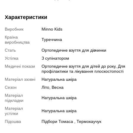
Характеристики
Виробник
Minno Kids
Країна
Туреччина
виробництва
Стать
Ортопедичне взуття для дівчинки
Устілка
З супінатором
Медичні покази
Ортопедичне взуття для дітей до року, Для
профілактики та лікування плоскостопості
Матеріал ззовні
Натуральна шкіра
Сезон
Літо, Весна
Матеріал
Натуральна шкіра
підкладки
Матеріал
Натуральна шкіра
устілки
Підошва
Підбори Томаса , Термокаучук