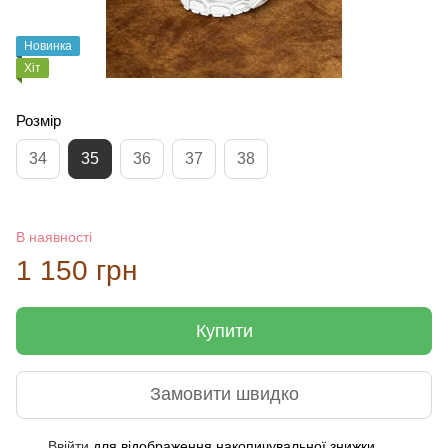
Новинка
Хіт
Розмір
34
35
36
37
38
В наявності
1 150 грн
Купити
Замовити швидко
Ввійти
для відображення накопичувальної знижки
%