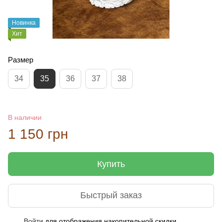
Новинка
Хит
Размер
34
35
36
37
38
В наличии
1 150 грн
Купить
Быстрый заказ
Войти
для отображения накопительной скидки
%