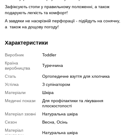
Зафіксують стопи у правильному положенні, а також
подарують легкість та комфорт!
А завдяки не наскрізній перфорації - підійдуть на сонячну,
а також на дощову погоду!
Характеристики
Виробник
Toddler
Країна
Туреччина
виробництва
Стать
Ортопедичне взуття для хлопчика
Устілка
З супінатором
Матеріали
Шкіра
Медичні покази
Для профілактики та лікування
плоскостопості
Матеріал ззовні
Натуральна шкіра
Сезон
Весна, Осінь
Матеріал
Натуральна шкіра