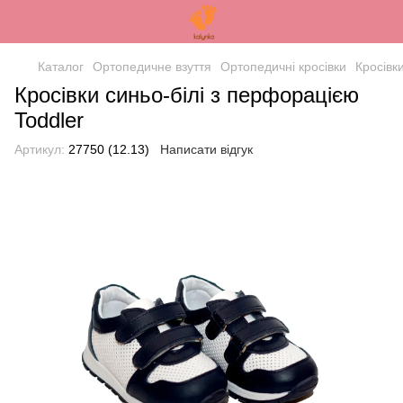
Каталог
Ортопедичне взуття
Ортопедичні кросівки
Кросівк
Кросівки синьо-білі з перфорацією
Toddler
Артикул:
27750 (12.13)
Написати відгук