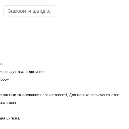
Замовити швидко
на
чне взуття для дівчинки
тором
ілактики та лікування плоскостопості, Для плоско-вальгусних стоп
ьна шкіра
ьна цигейка