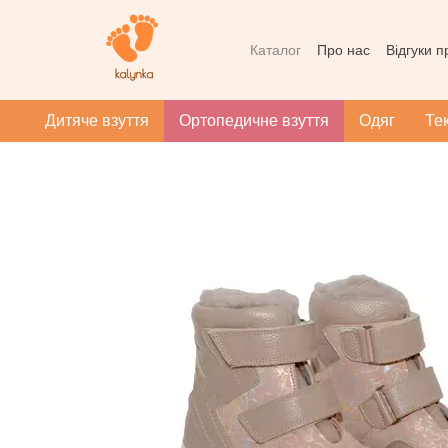
Перейти до основного контенту
Каталог
Про нас
Відгуки 
Контактна інформація
Уг
Масаж при плоскотопості
Дитяче взуття
Ортопедичне взуття
Одяг
Те