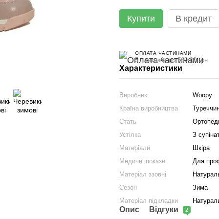
Купити
В кредит
ОПЛАТА ЧАСТИНАМИ
5 платежів по 560.00 грн
Характеристики
Виробник
Woopy
Країна виробництва
Туреччи
Стать
Ортопеди
Устілка
З супіна
Матеріали
Шкіра
Медичні покази
Для проф
Матеріал ззовні
Натурал
Сезон
Зима
Матеріал підкладки
Натурал
Опис
Відгуки
2