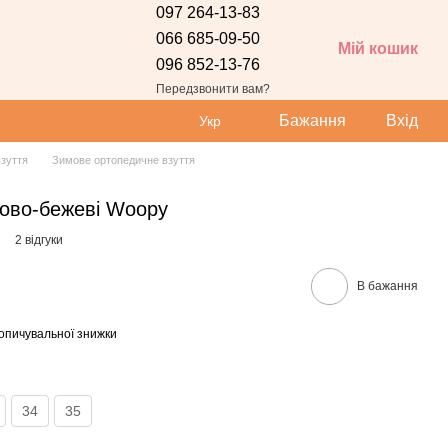
097 264-13-83
066 685-09-50
Мій кошик
096 852-13-76
Передзвонити вам?
Бажання
Вхід
Укр
зуття
Зимове ортопедичне взуття
рово-бежеві Woopy
2 відгуки
В бажання
опичувальної знижки
34
35