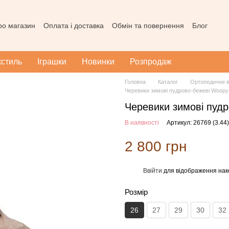
про магазин
Оплата і доставка
Обмін та повернення
Блог
ода користувача
Наш магазин в Тернополі
Карта сайту
кстиль
Іграшки
Новинки
Розпродаж
Головна
Каталог
Ортопедичне в
Черевики зимові пудрово-бежеві Woopy
Черевики зимові пуд
В наявності
Артикул: 26769 (3.44)
2 800 грн
Ввійти
для відображення нак
%
Розмір
26
27
29
30
32