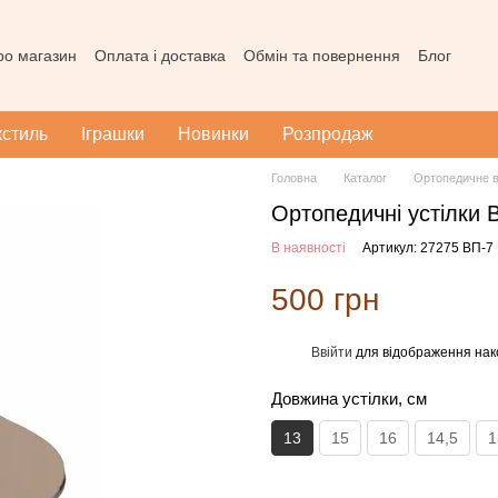
про магазин
Оплата і доставка
Обмін та повернення
Блог
ода користувача
Наш магазин в Тернополі
Карта сайту
кстиль
Іграшки
Новинки
Розпродаж
Головна
Каталог
Ортопедичне в
Ортопедичні устілки 
В наявності
Артикул: 27275 ВП-7
500 грн
Ввійти
для відображення нак
%
Довжина устілки, см
13
15
16
14,5
1