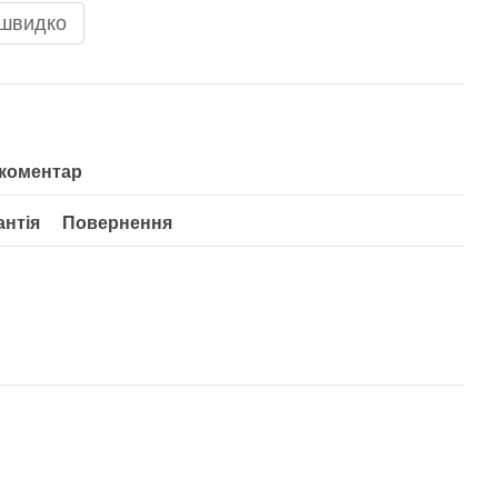
 швидко
 коментар
антія
Повернення