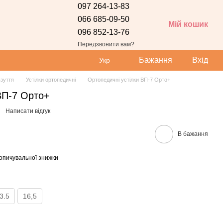
097 264-13-83
066 685-09-50
Мій кошик
096 852-13-76
Передзвонити вам?
Бажання
Вхід
Укр
зуття
Устілки ортопедичні
Ортопедичні устілки ВП-7 Орто+
ВП-7 Орто+
Написати відгук
В бажання
опичувальної знижки
3.5
16,5