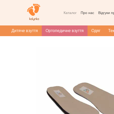
Перейти до основного контенту
Каталог
Про нас
Відгуки 
Контактна інформація
Уг
Масаж при плоскотопості
Дитяче взуття
Ортопедичне взуття
Одяг
Те