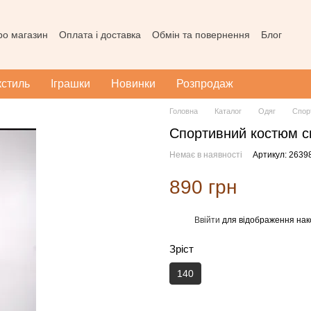
про магазин
Оплата і доставка
Обмін та повернення
Блог
ода користувача
Наш магазин в Тернополі
Карта сайту
кстиль
Іграшки
Новинки
Розпродаж
Головна
Каталог
Одяг
Спор
Спортивний костюм си
Немає в наявності
Артикул: 2639
890 грн
Ввійти
для відображення нак
%
Зріст
140