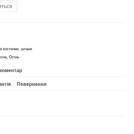
иться
і костюми, штани
сна, Осінь
 коментар
антія
Повернення