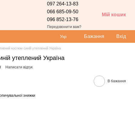
097 264-13-83
066 685-09-50
Мій кошик
096 852-13-76
Передзвонити вам?
Бажання
Вхід
Укр
тивний костюм синій утеплений Україна
ній утеплений Україна
8
Написати відгук
В бажання
опичувальної знижки