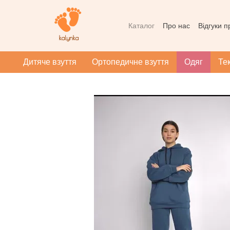
Перейти до основного контенту
Каталог
Про нас
Відгуки 
Контактна інформація
Уг
Масаж при плоскотопості
Дитяче взуття
Ортопедичне взуття
Одяг
Те