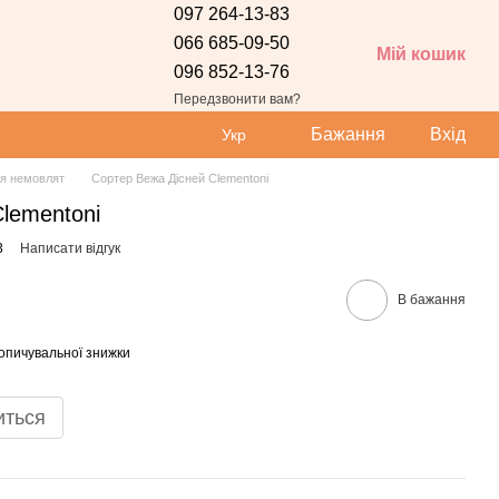
097 264-13-83
066 685-09-50
Мій кошик
096 852-13-76
Передзвонити вам?
Бажання
Вхід
Укр
я немовлят
Сортер Вежа Дісней Clementoni
lementoni
3
Написати відгук
В бажання
опичувальної знижки
иться