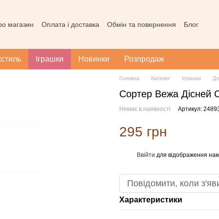
про магазин
Оплата і доставка
Обмін та повернення
Блог
ода користувача
Наш магазин в Тернополі
Карта сайту
кстиль
Іграшки
Новинки
Розпродаж
Головна
Каталог
Іграшки
Дл
Сортер Вежа Дісней C
Немає в наявності
Артикул: 2489
295 грн
Ввійти
для відображення нак
%
Повідомити, коли з'яв
Характеристики