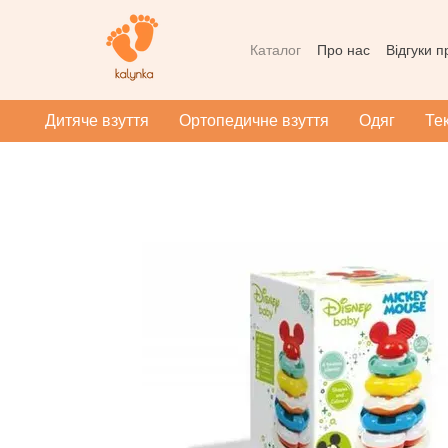
Перейти до основного контенту
Каталог
Про нас
Відгуки 
Контактна інформація
Уг
Масаж при плоскотопості
Дитяче взуття
Ортопедичне взуття
Одяг
Те