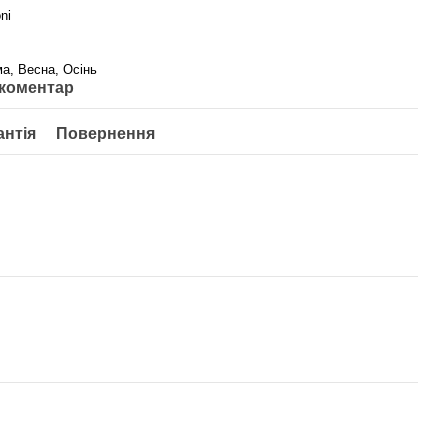
ni
ма, Весна, Осінь
 коментар
антія
Повернення