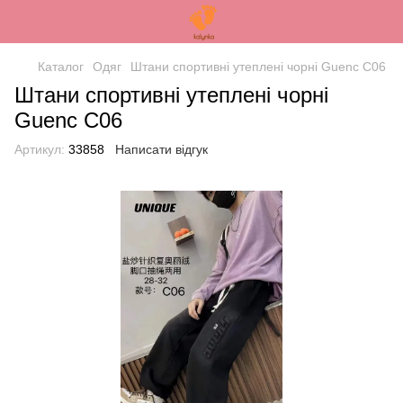
Каталог
Одяг
Штани спортивні утеплені чорні Guenc С06
Штани спортивні утеплені чорні
Guenc С06
Артикул:
33858
Написати відгук