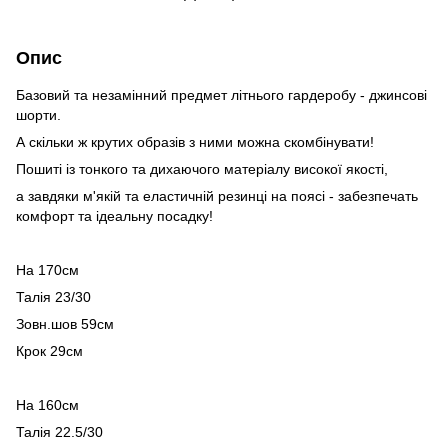
Опис
Базовий та незамінний предмет літнього гардеробу - джинсові
шорти.
А скільки ж крутих образів з ними можна скомбінувати!
Пошиті із тонкого та дихаючого матеріалу високої якості,
а завдяки м'якій та еластичній резинці на поясі - забезпечать
комфорт та ідеальну посадку!
На 170см
Талія 23/30
Зовн.шов 59см
Крок 29см
На 160см
Талія 22.5/30