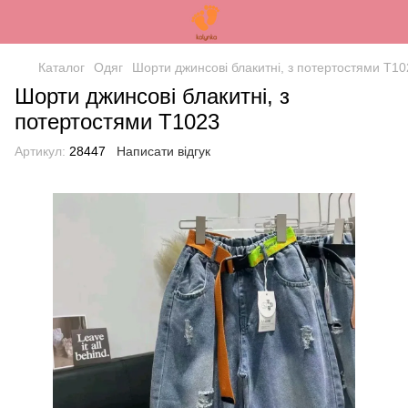
Каталог
Одяг
Шорти джинсові блакитні, з потертостями Т10
Шорти джинсові блакитні, з
потертостями Т1023
Артикул:
28447
Написати відгук