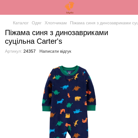
Каталог
Одяг
Хлопчикам
Піжама синя з динозавриками суц
Піжама синя з динозавриками
суцільна Carter's
Артикул:
24357
Написати відгук