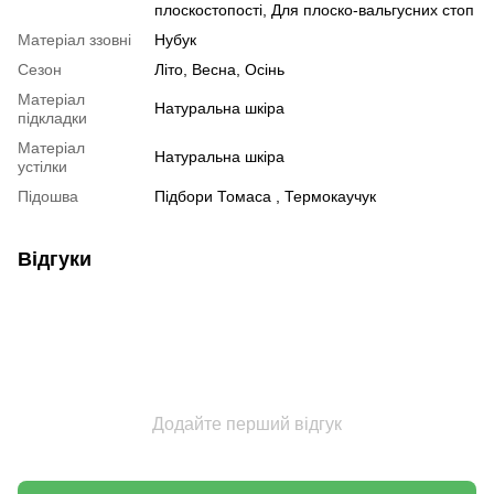
плоскостопості, Для плоско-вальгусних стоп
Матеріал ззовні
Нубук
Сезон
Літо, Весна, Осінь
Матеріал
Натуральна шкіра
підкладки
Матеріал
Натуральна шкіра
устілки
Підошва
Підбори Томаса , Термокаучук
Відгуки
Додайте перший відгук