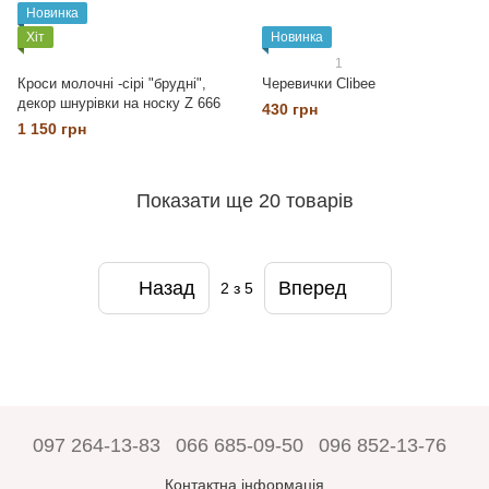
Новинка
Хіт
Новинка
1
Кроси молочні -сірі "брудні",
Черевички Clibee
декор шнурівки на носку Z 666
430 грн
1 150 грн
Показати ще 20 товарів
Назад
Вперед
2
з 5
097 264-13-83
066 685-09-50
096 852-13-76
Контактна інформація