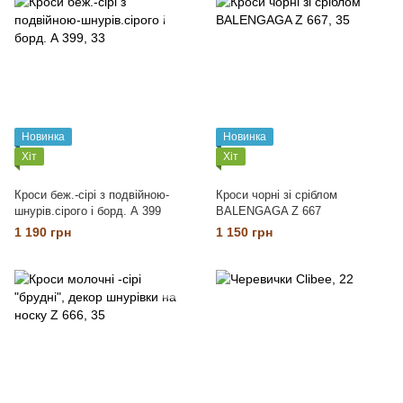
Новинка
Новинка
Хіт
Хіт
Кроси беж.-сірі з подвійною-
Кроси чорні зі сріблом
шнурів.сірого і борд. А 399
BALENGAGA Z 667
1 190 грн
1 150 грн