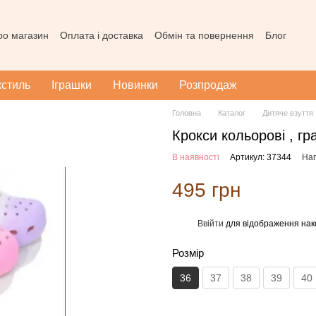
про магазин
Оплата і доставка
Обмін та повернення
Блог
ода користувача
Наш магазин в Тернополі
Карта сайту
кстиль
Іграшки
Новинки
Розпродаж
Головна
Каталог
Дитяче взуття
Крокси кольорові , гр
В наявності
Артикул: 37344
Нап
495 грн
Ввійти
для відображення нак
%
Розмір
36
37
38
39
40