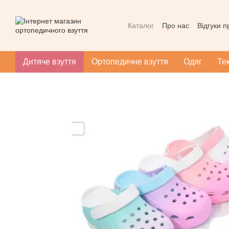
Перейти до основного контенту
Каталог
Про нас
Відгуки 
Контактна інформація
Уг
Масаж при плоскотопості
Дитяче взуття
Ортопедичне взуття
Одяг
Те