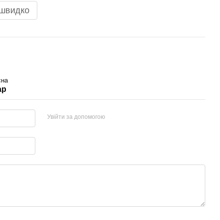
 швидко
сна
ар
Увійти за допомогою