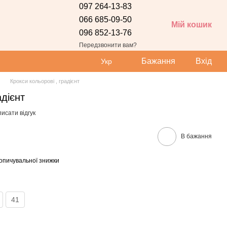
097 264-13-83
066 685-09-50
Мій кошик
096 852-13-76
Передзвонити вам?
Бажання
Вхід
Укр
Крокси кольорові , градієнт
адієнт
исати відгук
В бажання
опичувальної знижки
41