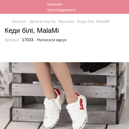
Каталог
Дитяче взуття
Кросівки
Кеди білі, MalaMi
Кеди білі, MalaMi
Артикул:
17033
Написати відгук