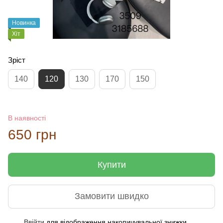
Новинка
Хіт
Зріст
140
120
130
170
150
В наявності
650 грн
Купити
Замовити швидко
Ввійти
для відображення накопичувальної знижки
%