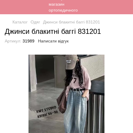
Каталог
Одяг
Джинси блакитні баггі 831201
Джинси блакитні баггі 831201
Артикул:
31989
Написати відгук