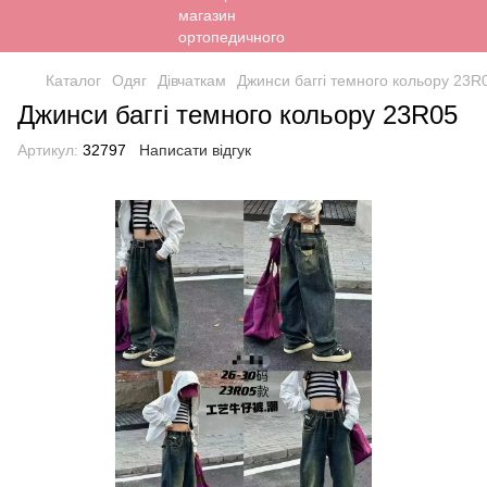
Каталог
Одяг
Дівчаткам
Джинси баггі темного кольору 23R
Джинси баггі темного кольору 23R05
Артикул:
32797
Написати відгук