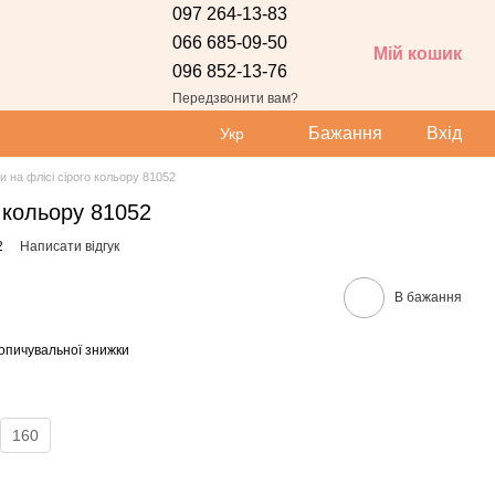
097 264-13-83
066 685-09-50
Мій кошик
096 852-13-76
Передзвонити вам?
Бажання
Вхід
Укр
 на флісі сірого кольору 81052
о кольору 81052
2
Написати відгук
В бажання
опичувальної знижки
160