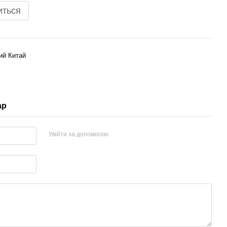
иться
ий Китай
ар
Увійти за допомогою