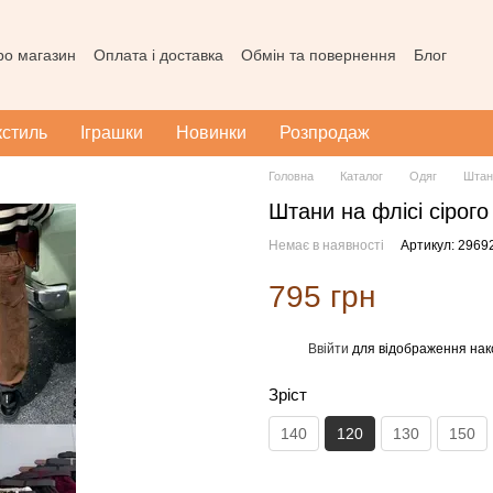
про магазин
Оплата і доставка
Обмін та повернення
Блог
ода користувача
Наш магазин в Тернополі
Карта сайту
кстиль
Іграшки
Новинки
Розпродаж
Головна
Каталог
Одяг
Штани
Штани на флісі сірог
Немає в наявності
Артикул: 2969
795 грн
Ввійти
для відображення нак
%
Зріст
140
120
130
150