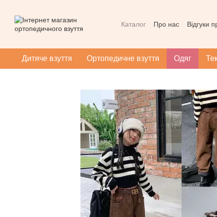
Перейти до основного контенту
Каталог
Про нас
Відгуки 
Контактна інформація
Уг
Масаж при плоскотопості
Дитяче взуття
Ортопедичне взуття
Одяг
Те