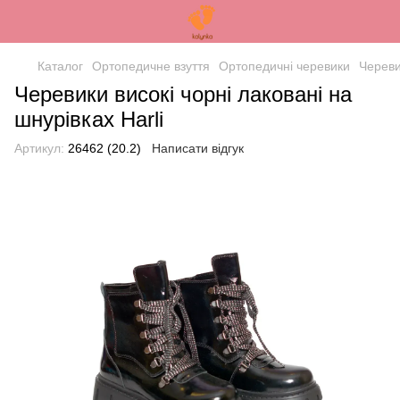
Каталог
Ортопедичне взуття
Ортопедичні черевики
Череви
Черевики високі чорні лаковані на
шнурівках Harli
Артикул:
26462 (20.2)
Написати відгук