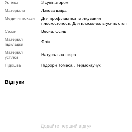
Устілка
З супінатором
Матеріали
Лакова шкіра
Медичні покази
Для профілактики та лікування
плоскостопості, Для плоско-вальгусних стоп
Сезон
Весна, Осінь
Матеріал
Фліс
підкладки
Матеріал
Натуральна шкіра
устілки
Підошва
Підбори Томаса , Термокаучук
Відгуки
Додайте перший відгук