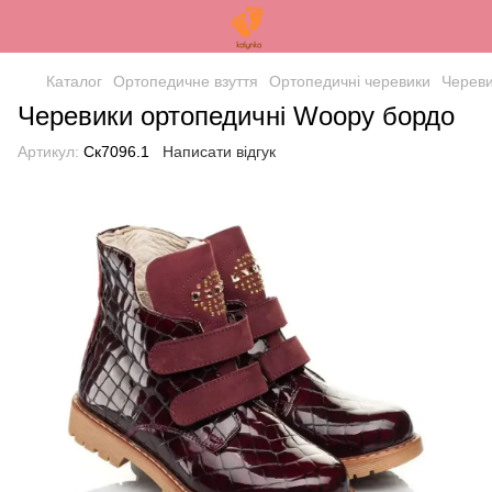
Каталог
Ортопедичне взуття
Ортопедичні черевики
Череви
Черевики ортопедичні Woopy бордо
Артикул:
Ск7096.1
Написати відгук