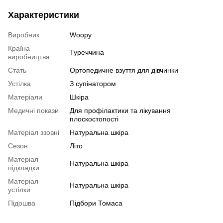
Характеристики
Виробник
Woopy
Країна
Туреччина
виробництва
Стать
Ортопедичне взуття для дівчинки
Устілка
З супінатором
Матеріали
Шкіра
Медичні покази
Для профілактики та лікування
плоскостопості
Матеріал ззовні
Натуральна шкіра
Сезон
Літо
Матеріал
Натуральна шкіра
підкладки
Матеріал
Натуральна шкіра
устілки
Підошва
Підбори Томаса