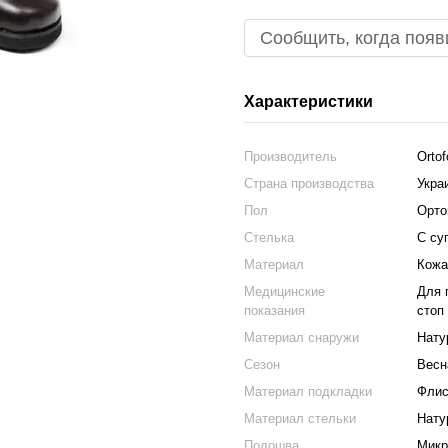
Сообщить, когда появ
Характеристики
Производитель
Ortof
Страна производства
Укра
Пол
Орто
Стелька
С су
Материал
Кожа
Медицинские
Для 
показания
стоп
Материал снаружи
Нату
Сезон
Весн
Материал подкладки
Фли
Материал стельки
Нату
Подошва
Микр