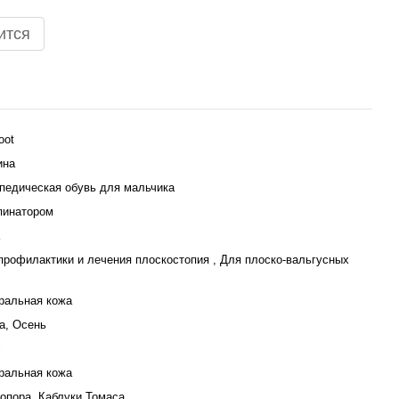
ится
oot
ина
педическая обувь для мальчика
пинатором
профилактики и лечения плоскостопия , Для плоско-вальгусных
ральная кожа
а, Осень
с
ральная кожа
опора, Каблуки Томаса