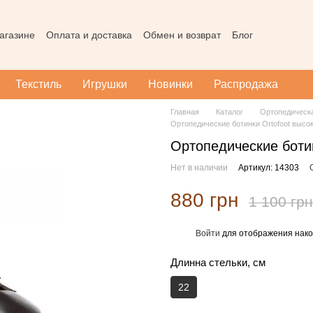
агазине
Оплата и доставка
Обмен и возврат
Блог
Пользовательское соглашение
Наш магазин в Тернополе
Карта
Текстиль
Игрушки
Новинки
Распродажа
Главная
Каталог
Ортопедическ
Ортопедические ботинки Ortofoot высо
Ортопедические ботин
Нет в наличии
Артикул: 14303
880 грн
1 100 грн
Войти
для отображения нако
%
Длинна стельки, см
22