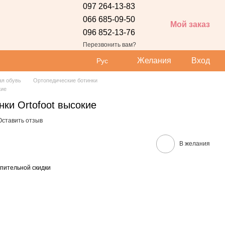
097 264-13-83
066 685-09-50
Мой заказ
096 852-13-76
 сайта
Перезвонить вам?
Желания
Вход
Рус
ая обувь
Ортопедические ботинки
кие
ки Ortofoot высокие
Оставить отзыв
В желания
пительной скидки