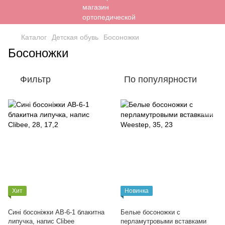
Каталог
Детская обувь
Босоножки
Босоножки
Фильтр
По популярности
Хит
Новинка
Сині босоніжки АВ-6-1 блакитна
Белые босоножки с
липучка, напис Clibee
перламутровыми вставками