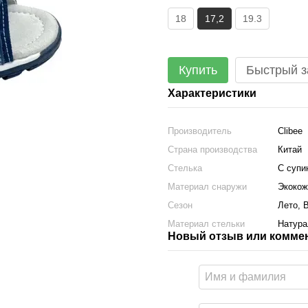
18
17,2
19.3
Купить
Быстрый з
Характеристики
Производитель
Clibee
Страна производства
Китай
Стелька
С супи
Материал снаружи
Экокож
Сезон
Лето, 
Материал стельки
Натура
Новый отзыв или комме