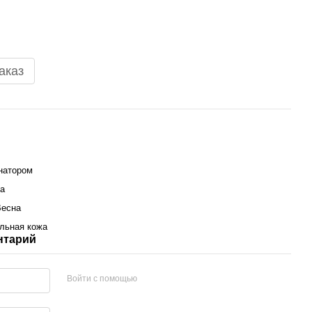
аказ
натором
а
Весна
льная кожа
нтарий
Войти с помощью