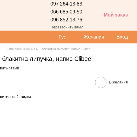
097 264-13-83
066 685-09-50
Мой заказ
096 852-13-76
 сайта
Перезвонить вам?
Желания
Вход
Рус
Сині босоніжки АВ-6-1 блакитна липучка, напис Clibee
 блакитна липучка, напис Clibee
вить отзыв
В желания
пительной скидки