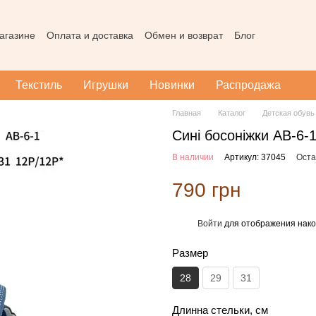
агазине
Оплата и доставка
Обмен и возврат
Блог
Пользовательское соглашение
Наш магазин в Тернополе
Карта
Текстиль
Игрушки
Новинки
Распродажа
Главная
Каталог
Детская обувь
Сині босоніжки АВ-6-1
В наличии
Артикул: 37045
Оста
790 грн
Войти
для отображения нако
%
Размер
28
29
31
Длинна стельки, см