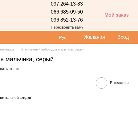
097 264-13-83
066 685-09-50
Мой заказ
096 852-13-76
 сайта
Перезвонить вам?
Желания
Вход
Рус
альчикам
Утепленный набор для мальчика, серый
я мальчика, серый
вить отзыв
В желания
пительной скидки