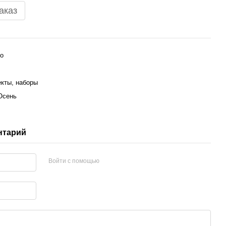
аказ
o
кты, наборы
Осень
нтарий
Войти с помощью