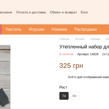
агазине
Оплата и доставка
Обмен и возврат
Блог
Пользовательское соглашение
Наш магазин в Тернополе
Карта
Текстиль
Игрушки
Новинки
Распродажа
Главная
Каталог
Одежда
М
Утепленный набор дл
В наличии
Артикул: 14826
Оста
325 грн
Войти
для отображения нако
%
Рост
74
80