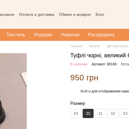
агазине
Оплата и доставка
Обмен и возврат
Блог
Пользовательское соглашение
Наш магазин в Тернополе
Карта
Текстиль
Игрушки
Новинки
Распродажа
Главная
Каталог
Детская обувь
Туфлі чорні, великий 
В наличии
Артикул: 38189
Оста
950 грн
Войти
для отображения нако
%
Размер
29
30
31
32
33