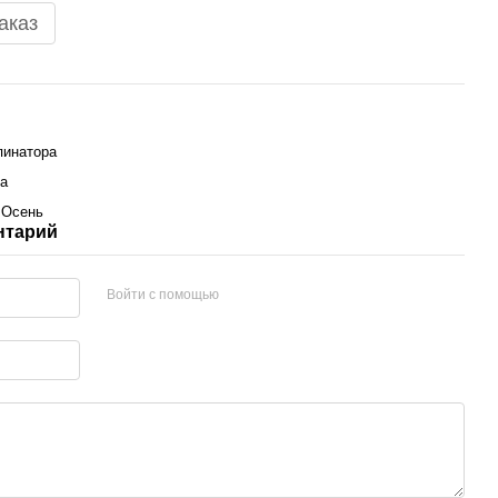
аказ
пинатора
а
 Осень
нтарий
Войти с помощью