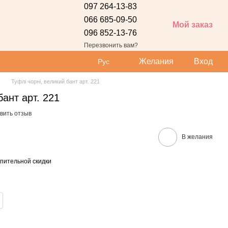
097 264-13-83
066 685-09-50
Мой заказ
096 852-13-76
 сайта
Перезвонить вам?
Желания
Вход
Рус
Туфлі чорні, великий бант арт. 221
бант арт. 221
вить отзыв
В желания
пительной скидки