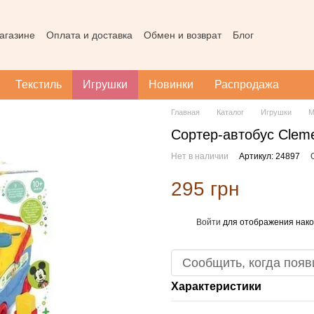
агазине
Оплата и доставка
Обмен и возврат
Блог
Пользовательское соглашение
Наш магазин в Тернополе
Карта
Текстиль
Игрушки
Новинки
Распродажа
Главная
Каталог
Игрушки
М
Сортер-автобус Cleme
Нет в наличии
Артикул: 24897
295 грн
Войти
для отображения нако
%
Сообщить, когда появ
Характеристики