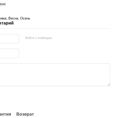
toni
Зима, Весна, Осень
нтарий
Войти с помощью
антия
Возврат