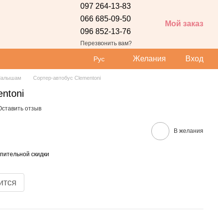
097 264-13-83
066 685-09-50
Мой заказ
096 852-13-76
 сайта
Перезвонить вам?
Желания
Вход
Рус
алышам
Сортер-автобус Clementoni
ntoni
Оставить отзыв
В желания
пительной скидки
ится