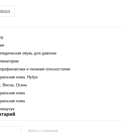
аказ
py
ия
педическая обувь для девочки
пинатором
профилактики и лечения плоскостопия
ральная кожа, Нубук
, Весна, Осень
ральная кожа
ральная кожа
окаучук
нтарий
Войти с помощью