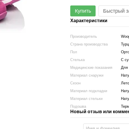
Купить
Быстрый з
Характеристики
Производитель
Woo
Страна производства
Турц
Пол
Орто
Стелька
С су
Медицинские показания
Для 
Материал снаружи
Нату
Сезон
Лето
Материал подкладки
Нату
Материал стельки
Нату
Подошва
Терм
Новый отзыв или комме