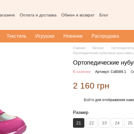
агазине
Оплата и доставка
Обмен и возврат
Блог
Пользовательское соглашение
Наш магазин в Тернополе
Карта
Текстиль
Игрушки
Новинки
Распродажа
Главная
Каталог
Ортопедическ
Ортопедические нубуковые кроссовки 
Ортопедические нубу
В наличии
Артикул: Ск8089.1
О
2 160 грн
Войти
для отображения нако
%
Размер
21
22
23
24
25