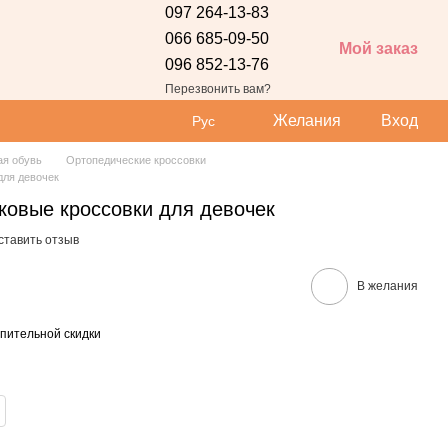
097 264-13-83
066 685-09-50
Мой заказ
096 852-13-76
 сайта
Перезвонить вам?
Желания
Вход
Рус
ая обувь
Ортопедические кроссовки
для девочек
ковые кроссовки для девочек
ставить отзыв
В желания
пительной скидки