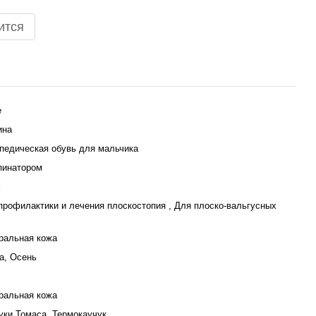
ится
e
ина
педическая обувь для мальчика
пинатором
профилактики и лечения плоскостопия , Для плоско-вальгусных
ральная кожа
а, Осень
с
ральная кожа
уки Томаса, Термокаучук