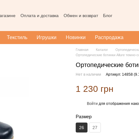
агазине
Оплата и доставка
Обмен и возврат
Блог
Пользовательское соглашение
Наш магазин в Тернополе
Карта
Текстиль
Игрушки
Новинки
Распродажа
Главная
Каталог
Ортопедическ
Ортопедические ботинки Allure темно-с
Ортопедические ботин
Нет в наличии
Артикул: 14858 (9.
1 230 грн
Войти
для отображения нако
%
Размер
26
27