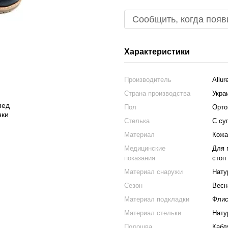
Сообщить, когда появ
Характеристики
Производитель
Allur
Страна производства
Укра
Пол
Орто
Стелька
С су
Материал
Кожа
Медицинские
Для 
показания
стоп
Материал снаружи
Нату
Сезон
Весн
Материал подкладки
Фли
Материал стельки
Нату
Подошва
Кабл