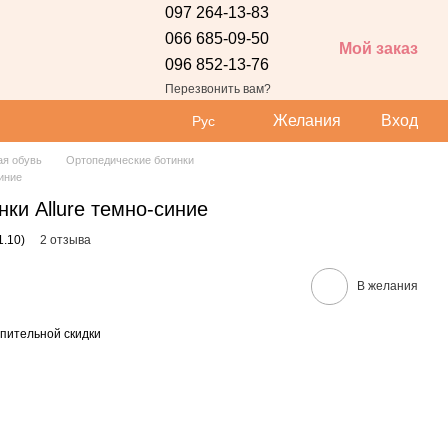
097 264-13-83
066 685-09-50
Мой заказ
096 852-13-76
 сайта
Перезвонить вам?
Желания
Вход
Рус
ая обувь
Ортопедические ботинки
иние
ки Allure темно-синие
1.10)
2 отзыва
В желания
пительной скидки