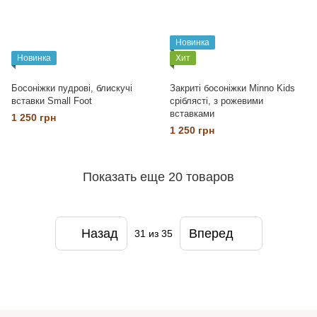
Новинка
Новинка
Хит
Босоніжки пудрові, блискучі
Закриті босоніжки Minno Kids
вставки Small Foot
сріблясті, з рожевими
вставками
1 250 грн
1 250 грн
Показать еще 20 товаров
Назад
Вперед
31
из 35