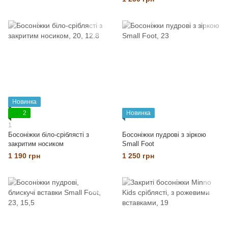
Новинка
2
Новинка
1
Босоніжки біло-сріблясті з
Босоніжки пудрові з зіркою
закритим носиком
Small Foot
1 190 грн
1 250 грн