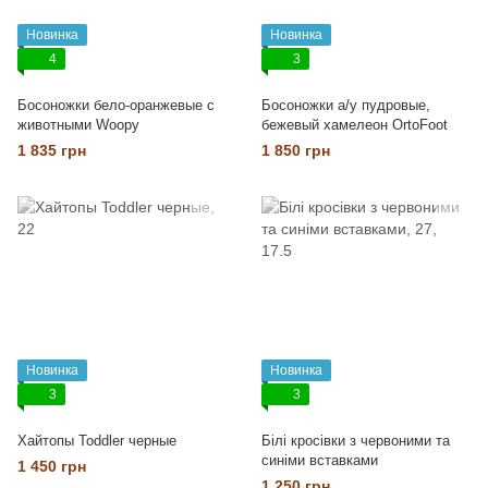
Новинка
Новинка
4
3
Босоножки бело-оранжевые с
Босоножки а/у пудровые,
животными Woopy
бежевый хамелеон OrtoFoot
1 835 грн
1 850 грн
Новинка
Новинка
3
3
Хайтопы Toddler черные
Білі кросівки з червоними та
синіми вставками
1 450 грн
1 250 грн