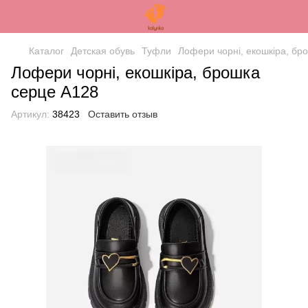
Каталог
Детская обувь
Туфли
Лофери чорні, екошкіра, бр
Лофери чорні, екошкіра, брошка
серце А128
Артикул:
38423
Оставить отзыв