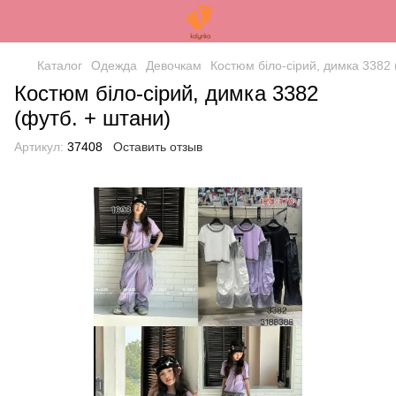
Каталог
Одежда
Девочкам
Костюм біло-сірий, димка 3382 
Костюм біло-сірий, димка 3382
(футб. + штани)
Артикул:
37408
Оставить отзыв