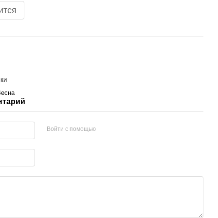
ится
ки
Весна
нтарий
Войти с помощью