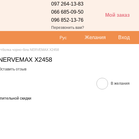
097 264-13-83
066 685-09-50
Мой заказ
096 852-13-76
 сайта
Перезвонить вам?
Желания
Вход
Рус
тболка чорно-біла NERVEMAX Х2458
а NERVEMAX Х2458
Оставить отзыв
В желания
пительной скидки