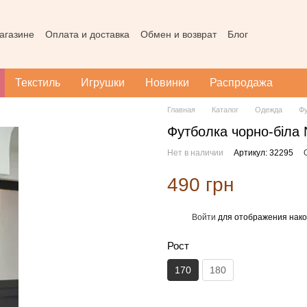
агазине
Оплата и доставка
Обмен и возврат
Блог
Пользовательское соглашение
Наш магазин в Тернополе
Карта
Текстиль
Игрушки
Новинки
Распродажа
Главная
Каталог
Одежда
Фу
Футболка чорно-біл
Нет в наличии
Артикул: 32295
490 грн
Войти
для отображения нако
%
Рост
170
180