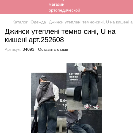
Каталог
Одежда
Джинси утеплені темно-сині, U на кишені 
Джинси утеплені темно-сині, U на
кишені арт.252608
Артикул:
34093
Оставить отзыв